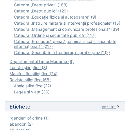
Catedra „Drept privat” (183)
Catedra „Drept public” (129)
Catedra „Educație fizică şi autoapărare” (9)
Catedra „Instruire militară şi intervenţii profesionale” (15)
Catedra „Management și comunicare profesională” (39)
Catedra „Ordine și securitate publică” (117)
Catedra „Procedură penală, criminalistică și securitate
informațională” (217)
Catedra „Securitate a frontierei, migrație și azil” (2)
Departamentul Limbi Moderne (8)
Lucrări științifice (8)
Manifestări ştiinţifice (24)
Reviste ştiinţifice (58)
Anale ştiinţifice (22)
Legea şi viaţa (36)
Etichete
Vezi tot
“gender” of crime (1)
abandon (2)