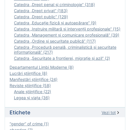
Catedra „Drept penal și criminologie” (318)
Catedra „Drept privat” (183)
Catedra „Drept public” (129)
Catedra „Educație fizică şi autoapărare” (9)
Catedra „Instruire militară şi intervenţii profesionale” (15)
Catedra „Management și comunicare profesională” (39)
Catedra „Ordine și securitate publică” (117)
Catedra „Procedură penală, criminalistică și securitate
informațională” (217)
Catedra „Securitate a frontierei, migrație și azil” (2)
Departamentul Limbi Moderne (8)
Lucrări științifice (8)
Manifestări ştiinţifice (24)
Reviste ştiinţifice (58)
Anale ştiinţifice (22)
Legea şi viaţa (36)
Etichete
Vezi tot
“gender” of crime (1)
abandon (2)