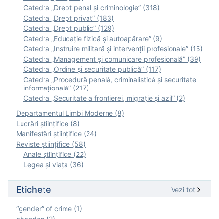
Catedra „Drept penal și criminologie” (318)
Catedra „Drept privat” (183)
Catedra „Drept public” (129)
Catedra „Educație fizică şi autoapărare” (9)
Catedra „Instruire militară şi intervenţii profesionale” (15)
Catedra „Management și comunicare profesională” (39)
Catedra „Ordine și securitate publică” (117)
Catedra „Procedură penală, criminalistică și securitate
informațională” (217)
Catedra „Securitate a frontierei, migrație și azil” (2)
Departamentul Limbi Moderne (8)
Lucrări științifice (8)
Manifestări ştiinţifice (24)
Reviste ştiinţifice (58)
Anale ştiinţifice (22)
Legea şi viaţa (36)
Etichete
Vezi tot
“gender” of crime (1)
abandon (2)