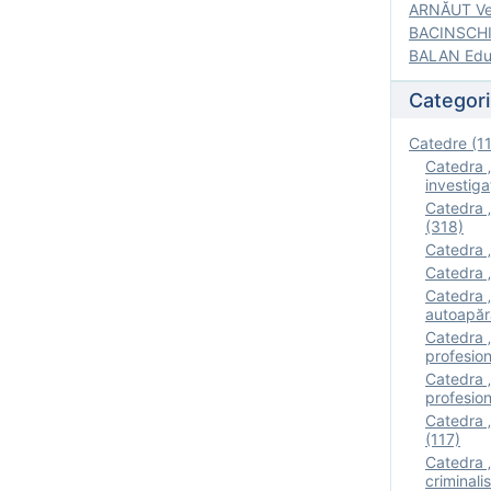
ARNĂUT Ver
BACINSCHI 
BALAN Edua
Categori
Catedre (1
Catedra „
investigaţ
Catedra „
(318)
Catedra „
Catedra „
Catedra „
autoapăr
Catedra „I
profesion
Catedra 
profesion
Catedra „
(117)
Catedra 
criminalis