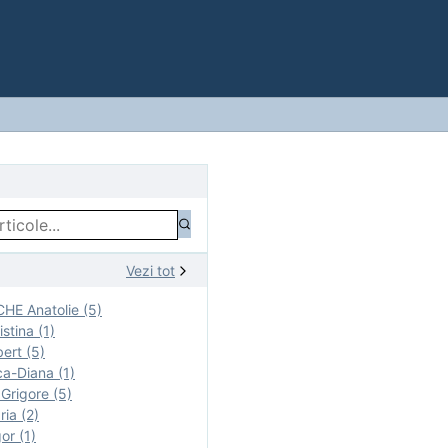
Vezi tot
E Anatolie (5)
stina (1)
ert (5)
a-Diana (1)
rigore (5)
ia (2)
r (1)