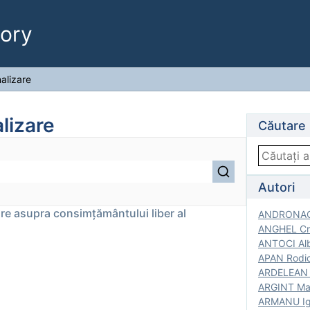
ory
alizare
lizare
Căutare
Autori
are asupra consimțământului liber al
ANDRONACH
ANGHEL Cri
ANTOCI Alb
APAN Rodic
ARDELEAN G
ARGINT Mar
ARMANU Igo