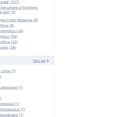
onală” (217)
Securitate a frontierei,
i azil” (2)
tul Limbi Moderne (8)
țifice (8)
ştiinţifice (24)
nţifice (58)
nţifice (22)
viaţa (36)
Vezi tot
 crime (1)
)
 detectare (1)
)
omplexă (1)
iminologică (1)
tegratoare (1)