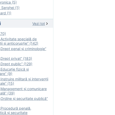
onica (5)
Serghei (1)
rd (1)
i
Vezi tot
170)
Activitate specială de
ii şi anticorupție” (142)
Drept penal și criminologie”
Drept privat” (183)
Drept public” (129)
Educație fizică şi
are” (9)
nstruire militară şi intervenţii
ale” (15)
„Management și comunicare
ală” (39)
Ordine și securitate publică”
„Procedură penală,
tică și securitate