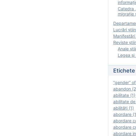
informați
Catedra „
migrație ș
Departamen
Lucrări știin
Manifestări 
Reviste ştii
Anale ştii
Legea şi 
Etichete
“gender” of
abandon (2
abilitate (1)
abilitate de
abilităţi (1)
abordare (1
abordare c
abordare cr
abordare in