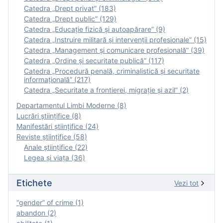
Catedra „Drept privat” (183)
Catedra „Drept public” (129)
Catedra „Educație fizică şi autoapărare” (9)
Catedra „Instruire militară şi intervenţii profesionale” (15)
Catedra „Management și comunicare profesională” (39)
Catedra „Ordine și securitate publică” (117)
Catedra „Procedură penală, criminalistică și securitate
informațională” (217)
Catedra „Securitate a frontierei, migrație și azil” (2)
Departamentul Limbi Moderne (8)
Lucrări științifice (8)
Manifestări ştiinţifice (24)
Reviste ştiinţifice (58)
Anale ştiinţifice (22)
Legea şi viaţa (36)
Etichete
Vezi tot
“gender” of crime (1)
abandon (2)