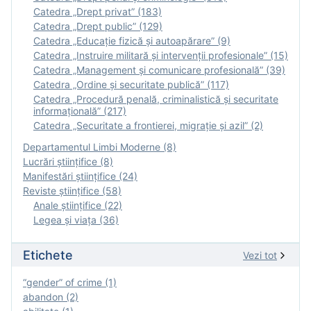
Catedra „Drept privat” (183)
Catedra „Drept public” (129)
Catedra „Educație fizică şi autoapărare” (9)
Catedra „Instruire militară şi intervenţii profesionale” (15)
Catedra „Management și comunicare profesională” (39)
Catedra „Ordine și securitate publică” (117)
Catedra „Procedură penală, criminalistică și securitate
informațională” (217)
Catedra „Securitate a frontierei, migrație și azil” (2)
Departamentul Limbi Moderne (8)
Lucrări științifice (8)
Manifestări ştiinţifice (24)
Reviste ştiinţifice (58)
Anale ştiinţifice (22)
Legea şi viaţa (36)
Etichete
Vezi tot
“gender” of crime (1)
abandon (2)