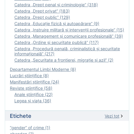
Catedra „Drept penal și criminologie” (318)
Catedra „Drept privat” (183)
Catedra „Drept public” (129)
Catedra „Educație fizică şi autoapărare” (9)
Catedra „Instruire militară şi intervenţii profesionale” (15)
Catedra „Management și comunicare profesională” (39)
Catedra „Ordine și securitate publică” (117)
Catedra „Procedură penală, criminalistică și securitate
informațională” (217)
Catedra „Securitate a frontierei, migrație și azil” (2)
Departamentul Limbi Moderne (8)
Lucrări științifice (8)
Manifestări ştiinţifice (24)
Reviste ştiinţifice (58)
Anale ştiinţifice (22)
Legea şi viaţa (36)
Etichete
Vezi tot
“gender” of crime (1)
abandon (2)