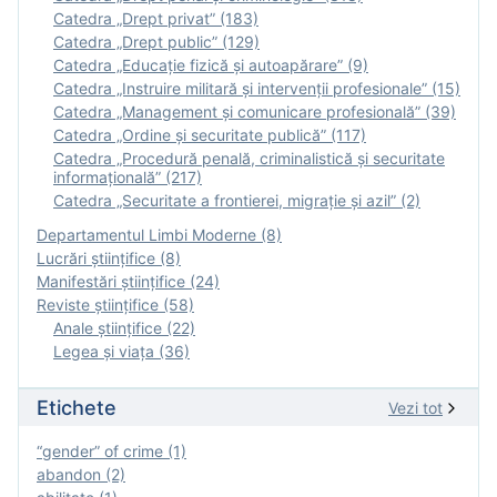
Catedra „Drept privat” (183)
Catedra „Drept public” (129)
Catedra „Educație fizică şi autoapărare” (9)
Catedra „Instruire militară şi intervenţii profesionale” (15)
Catedra „Management și comunicare profesională” (39)
Catedra „Ordine și securitate publică” (117)
Catedra „Procedură penală, criminalistică și securitate
informațională” (217)
Catedra „Securitate a frontierei, migrație și azil” (2)
Departamentul Limbi Moderne (8)
Lucrări științifice (8)
Manifestări ştiinţifice (24)
Reviste ştiinţifice (58)
Anale ştiinţifice (22)
Legea şi viaţa (36)
Etichete
Vezi tot
“gender” of crime (1)
abandon (2)