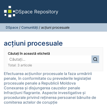
DSpace Repository
DSpace
/
Comunități
/
acţiuni procesuale
acţiuni procesuale
Căutați în această etichetă
Total: 3 articole
Efectuarea acțiunilor procesuale la faza urmăririi
penale, în conformitate cu prevederile legislației
procesuale penale a Republicii Moldova
Conexarea și disjungerea cauzelor penale
Infracţiuni flagrante. Aspecte investigative şi
procedurale privind reţinerea persoanei bănuite de
comiterea actelor de corupţie