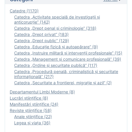
Catedre (1170)
Catedra „Activitate specială de investigaţii şi
anticorupție” (142)
Catedra „Drept penal și criminologie” (318)
Catedra „Drept privat” (183)
Catedra „Drept public” (129)
Catedra „Educație fizică şi autoapărare” (9)
Catedra „Instruire militară şi intervenţii profesionale” (15)
Catedra „Management și comunicare profesională” (39)
Catedra „Ordine și securitate publică” (117)
Catedra „Procedură penală, criminalistică și securitate
informațională” (217)
Catedra „Securitate a frontierei, migrație și azil” (2)
Departamentul Limbi Moderne (8)
Lucrări științifice (8)
Manifestări ştiinţifice (24)
Reviste ştiinţifice (58)
Anale ştiinţifice (22)
Legea şi viaţa (36)