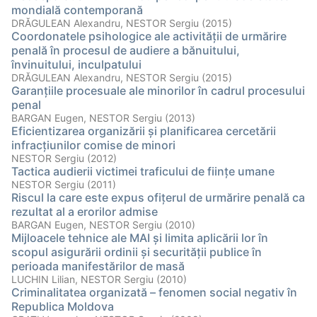
mondială contemporană
DRĂGULEAN Alexandru, NESTOR Sergiu (2015)
Coordonatele psihologice ale activităţii de urmărire
penală în procesul de audiere a bănuitului,
învinuitului, inculpatului
DRĂGULEAN Alexandru, NESTOR Sergiu (2015)
Garanţiile procesuale ale minorilor în cadrul procesului
penal
BARGAN Eugen, NESTOR Sergiu (2013)
Eficientizarea organizării şi planificarea cercetării
infracţiunilor comise de minori
NESTOR Sergiu (2012)
Tactica audierii victimei traficului de fiinţe umane
NESTOR Sergiu (2011)
Riscul la care este expus ofiţerul de urmărire penală ca
rezultat al a erorilor admise
BARGAN Eugen, NESTOR Sergiu (2010)
Mijloacele tehnice ale MAI şi limita aplicării lor în
scopul asigurării ordinii şi securităţii publice în
perioada manifestărilor de masă
LUCHIN Lilian, NESTOR Sergiu (2010)
Criminalitatea organizată – fenomen social negativ în
Republica Moldova