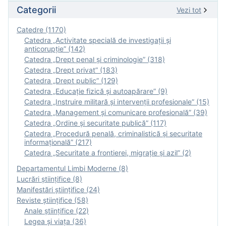
Categorii
Vezi tot
Catedre (1170)
Catedra „Activitate specială de investigaţii şi
anticorupție” (142)
Catedra „Drept penal și criminologie” (318)
Catedra „Drept privat” (183)
Catedra „Drept public” (129)
Catedra „Educație fizică şi autoapărare” (9)
Catedra „Instruire militară şi intervenţii profesionale” (15)
Catedra „Management și comunicare profesională” (39)
Catedra „Ordine și securitate publică” (117)
Catedra „Procedură penală, criminalistică și securitate
informațională” (217)
Catedra „Securitate a frontierei, migrație și azil” (2)
Departamentul Limbi Moderne (8)
Lucrări științifice (8)
Manifestări ştiinţifice (24)
Reviste ştiinţifice (58)
Anale ştiinţifice (22)
Legea şi viaţa (36)