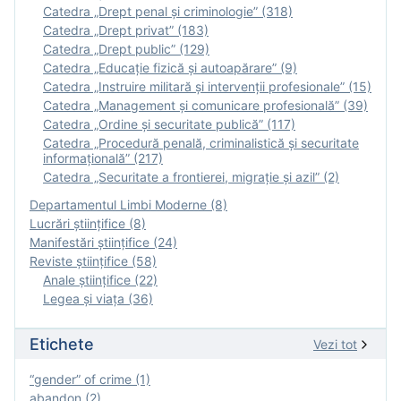
Catedra „Drept penal și criminologie” (318)
Catedra „Drept privat” (183)
Catedra „Drept public” (129)
Catedra „Educație fizică şi autoapărare” (9)
Catedra „Instruire militară şi intervenţii profesionale” (15)
Catedra „Management și comunicare profesională” (39)
Catedra „Ordine și securitate publică” (117)
Catedra „Procedură penală, criminalistică și securitate
informațională” (217)
Catedra „Securitate a frontierei, migrație și azil” (2)
Departamentul Limbi Moderne (8)
Lucrări științifice (8)
Manifestări ştiinţifice (24)
Reviste ştiinţifice (58)
Anale ştiinţifice (22)
Legea şi viaţa (36)
Etichete
Vezi tot
“gender” of crime (1)
abandon (2)