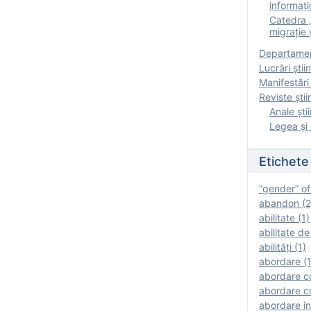
informați
Catedra „
migrație ș
Departamen
Lucrări știin
Manifestări 
Reviste ştii
Anale ştii
Legea şi 
Etichete
“gender” of
abandon (2
abilitate (1)
abilitate de
abilităţi (1)
abordare (1
abordare c
abordare cr
abordare in