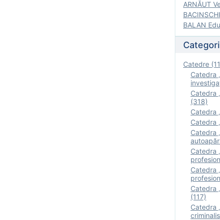
ARNĂUT Ver
BACINSCHI 
BALAN Edua
Categori
Catedre (1
Catedra „
investigaţ
Catedra „
(318)
Catedra „
Catedra „
Catedra „
autoapăr
Catedra „I
profesion
Catedra 
profesion
Catedra „
(117)
Catedra 
criminalis