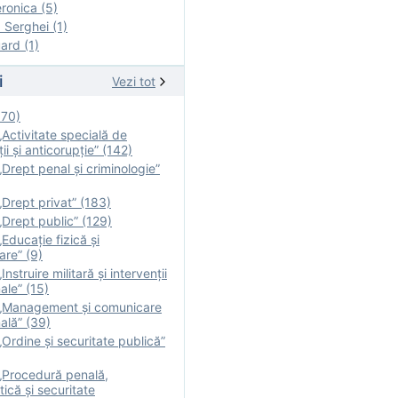
onica (5)
Serghei (1)
rd (1)
i
Vezi tot
170)
Activitate specială de
ii şi anticorupție” (142)
Drept penal și criminologie”
Drept privat” (183)
Drept public” (129)
Educație fizică şi
are” (9)
nstruire militară şi intervenţii
ale” (15)
„Management și comunicare
ală” (39)
Ordine și securitate publică”
„Procedură penală,
tică și securitate