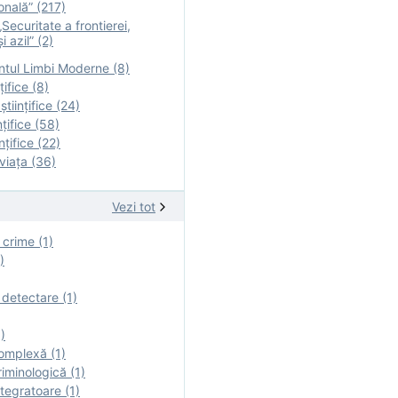
onală” (217)
Securitate a frontierei,
i azil” (2)
tul Limbi Moderne (8)
țifice (8)
ştiinţifice (24)
nţifice (58)
nţifice (22)
viaţa (36)
Vezi tot
 crime (1)
)
 detectare (1)
)
omplexă (1)
iminologică (1)
tegratoare (1)