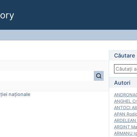
ory
Căutare
Autori
iției naționale
ANDRONACH
ANGHEL Cri
ANTOCI Alb
APAN Rodic
ARDELEAN G
ARGINT Mar
ARMANU Igo