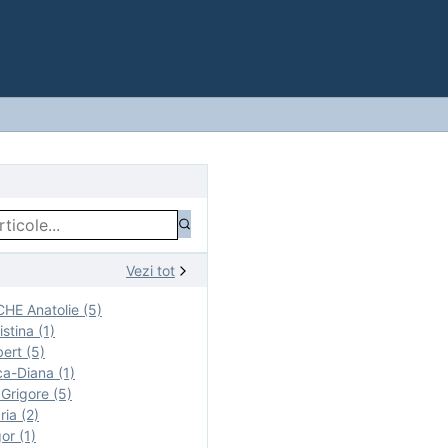
Vezi tot
E Anatolie (5)
stina (1)
ert (5)
a-Diana (1)
rigore (5)
ia (2)
r (1)