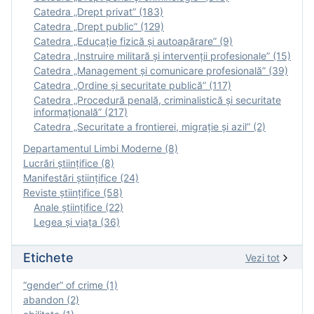
Catedra „Drept privat” (183)
Catedra „Drept public” (129)
Catedra „Educație fizică şi autoapărare” (9)
Catedra „Instruire militară şi intervenţii profesionale” (15)
Catedra „Management și comunicare profesională” (39)
Catedra „Ordine și securitate publică” (117)
Catedra „Procedură penală, criminalistică și securitate
informațională” (217)
Catedra „Securitate a frontierei, migrație și azil” (2)
Departamentul Limbi Moderne (8)
Lucrări științifice (8)
Manifestări ştiinţifice (24)
Reviste ştiinţifice (58)
Anale ştiinţifice (22)
Legea şi viaţa (36)
Etichete
Vezi tot
“gender” of crime (1)
abandon (2)